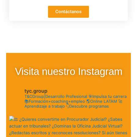
Contáctanos
Visita nuestro Instagram
tyc.group
T&CGroup|Desarrollo Profesional
🎯Impulsa tu carrera
📚Formación+coaching+empleo
🌎Online LATAM
🚀
Aprendizaje a trabajo
👇Descubre programas