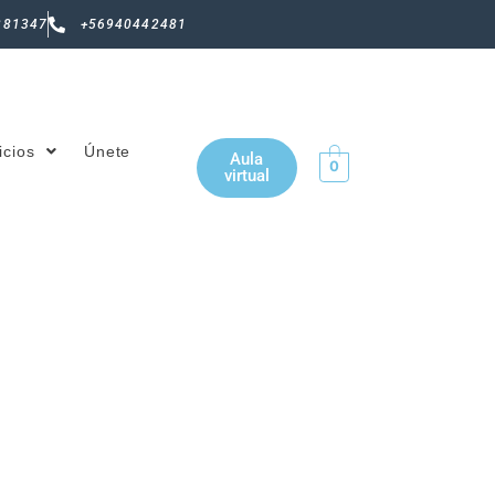
381347
+56940442481
icios
Únete
Aula
0
virtual