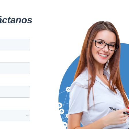
áctanos