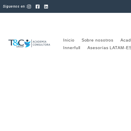
Ir
Siguenos en :
al
contenido
Inicio
Sobre nosotros
Acad
Innerfull
Asesorías LATAM-E