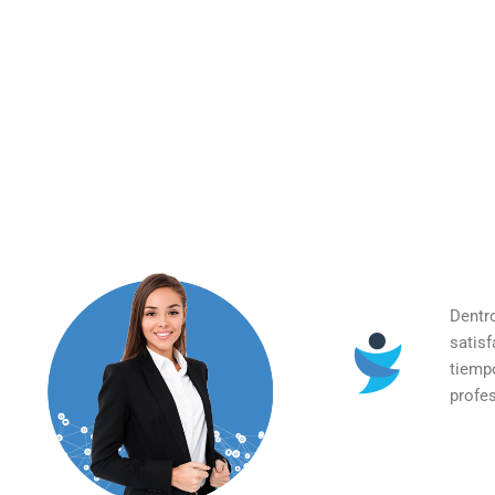
Dentr
satis
tiemp
profes