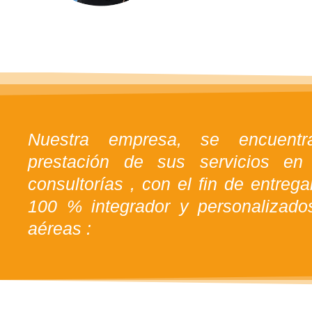
Nuestra empresa, se encuentr
prestación de sus servicios en
consultorías , con el fin de entrega
100 % integrador y personalizado
aéreas :