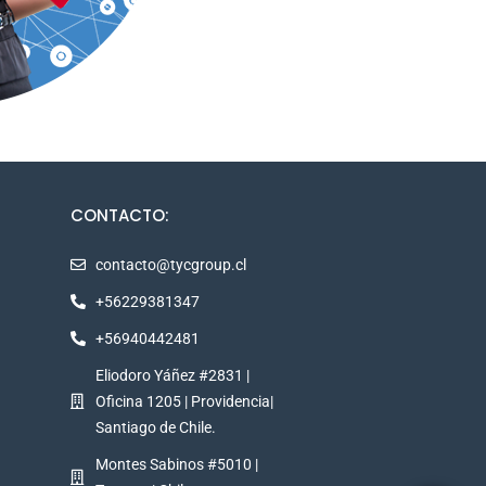
CONTACTO:
contacto@tycgroup.cl
+56229381347
+56940442481
Eliodoro Yáñez #2831 |
Oficina 1205 | Providencia|
Santiago de Chile.
Montes Sabinos #5010 |