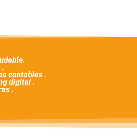
udable.
 .
s contables .
g digital .
ras .