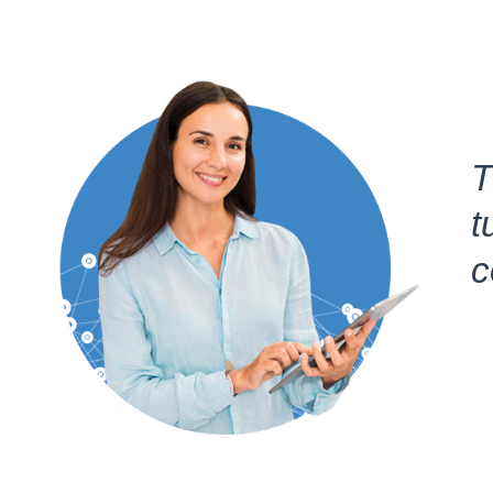
T
t
c