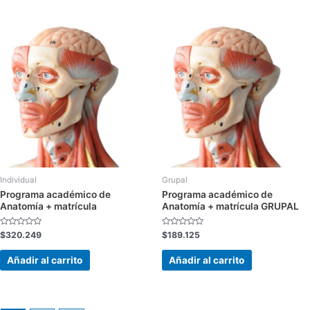
Individual
Grupal
Programa académico de
Programa académico de
Anatomía + matrícula
Anatomía + matrícula GRUPAL
Valorado
Valorado
$
320.249
$
189.125
con
con
0
0
de
de
Añadir al carrito
Añadir al carrito
5
5