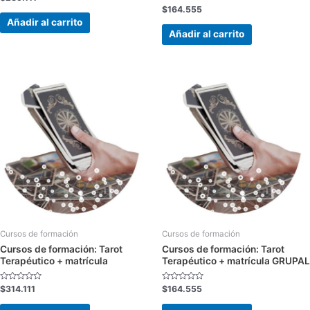
con
Valorado
$
164.555
0
con
de
Añadir al carrito
0
5
de
Añadir al carrito
5
Cursos de formación
Cursos de formación
Cursos de formación: Tarot
Cursos de formación: Tarot
Terapéutico + matrícula
Terapéutico + matrícula GRUPAL
Valorado
Valorado
$
314.111
$
164.555
con
con
0
0