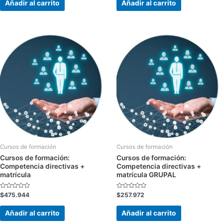
de
de
Añadir al carrito
Añadir al carrito
5
5
Cursos de formación
Cursos de formación
Cursos de formación:
Cursos de formación:
Competencia directivas +
Competencia directivas +
matrícula
matrícula GRUPAL
Valorado
Valorado
$
475.944
$
257.972
con
con
0
0
de
de
Añadir al carrito
Añadir al carrito
5
5