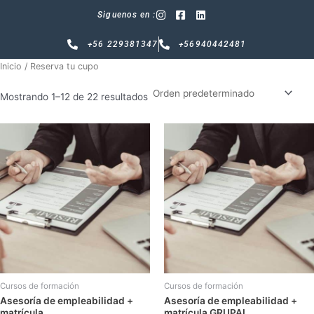
Ir
Siguenos en :
al
contenido
+56 229381347
+56940442481
Inicio
/ Reserva tu cupo
Mostrando 1–12 de 22 resultados
Cursos de formación
Cursos de formación
Asesoría de empleabilidad +
Asesoría de empleabilidad +
matrícula
matrícula GRUPAL