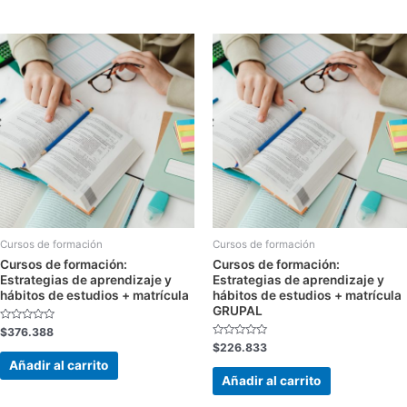
Cursos de formación
Cursos de formación
Cursos de formación:
Cursos de formación:
Estrategias de aprendizaje y
Estrategias de aprendizaje y
hábitos de estudios + matrícula
hábitos de estudios + matrícula
GRUPAL
Valorado
$
376.388
con
Valorado
$
226.833
0
con
de
Añadir al carrito
0
5
de
Añadir al carrito
5