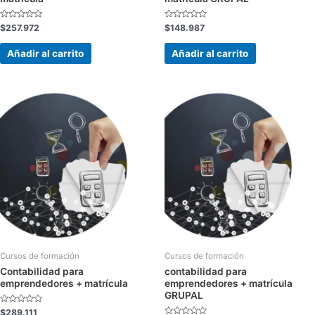
Valorado
Valorado
$
257.972
$
148.987
con
con
0
0
de
de
Añadir al carrito
Añadir al carrito
5
5
Cursos de formación
Cursos de formación
Contabilidad para
contabilidad para
emprendedores + matrícula
emprendedores + matrícula
GRUPAL
Valorado
$
289.111