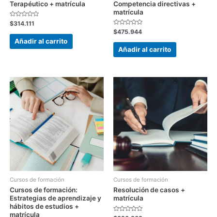
Terapéutico + matrícula
Competencia directivas +
matrícula
Valorado
$
314.111
con
Valorado
$
475.944
0
con
de
Añadir al carrito
0
5
de
Añadir al carrito
5
Cursos de formación
Cursos de formación
Cursos de formación:
Resolución de casos +
Estrategias de aprendizaje y
matrícula
hábitos de estudios +
matrícula
Valorado