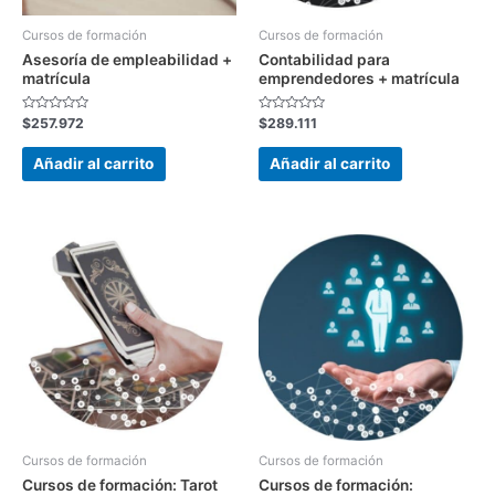
Cursos de formación
Cursos de formación
Asesoría de empleabilidad +
Contabilidad para
matrícula
emprendedores + matrícula
Valorado
Valorado
$
257.972
$
289.111
con
con
0
0
de
de
Añadir al carrito
Añadir al carrito
5
5
Cursos de formación
Cursos de formación
Cursos de formación: Tarot
Cursos de formación: