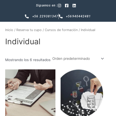
Ir
Siguenos en :
al
contenido
+56 229381347
+56940442481
Inicio
/
Reserva tu cupo
/
Cursos de formación
/ Individual
Individual
Mostrando los 6 resultados