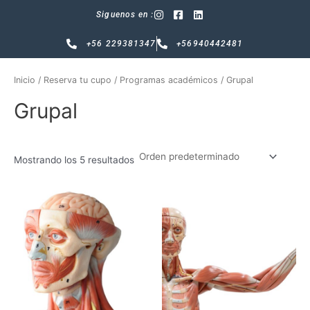
Ir
Siguenos en :
al
contenido
+56 229381347
+56940442481
Inicio
/
Reserva tu cupo
/
Programas académicos
/ Grupal
Grupal
Mostrando los 5 resultados