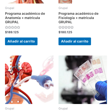
Grupal
Grupal
Programa académico de
Programa académico de
Anatomía + matrícula
Fisiología + matrícula
GRUPAL
GRUPAL
Valorado
Valorado
$
189.125
$
180.125
con
con
0
0
de
de
Añadir al carrito
Añadir al carrito
5
5
Grupal
Grupal