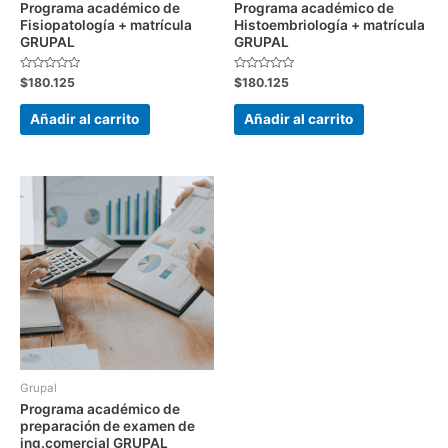
Programa académico de
Programa académico de
Fisiopatología + matrícula
Histoembriología + matrícula
GRUPAL
GRUPAL
Valorado
Valorado
$
180.125
$
180.125
con
con
0
0
de
de
Añadir al carrito
Añadir al carrito
5
5
Grupal
Programa académico de
preparación de examen de
ing.comercial GRUPAL