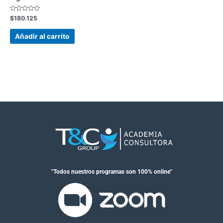
Valorado
$
180.125
con
0
de
Añadir al carrito
5
"Todos nuestros programas son 100% online"