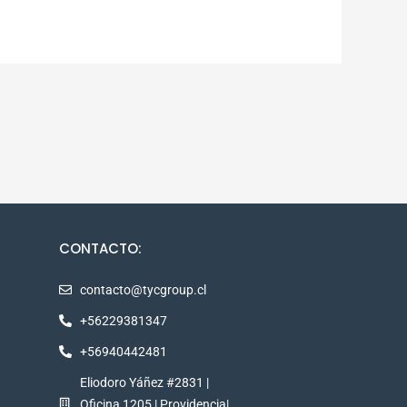
CONTACTO:
contacto@tycgroup.cl
+56229381347
+56940442481
Eliodoro Yáñez #2831 |
Oficina 1205 | Providencia|