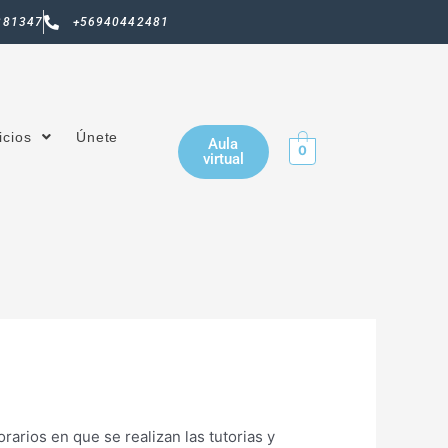
381347
+56940442481
icios
Únete
Aula
0
virtual
rarios en que se realizan las tutorias y