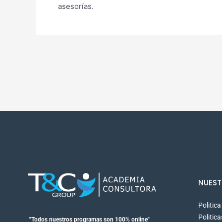
asesorías.
NUEST
Politic
Politic
"Todos nuestros programas son 100% online"