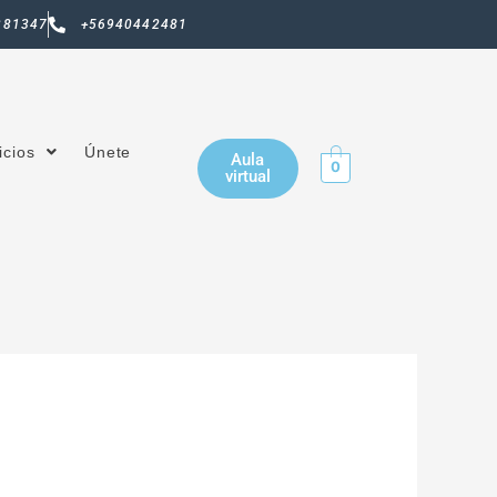
381347
+56940442481
icios
Únete
Aula
0
virtual