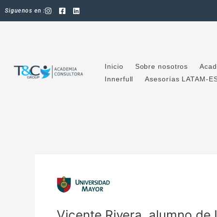
Ir
Siguenos en :
al
contenido
Inicio
Sobre nosotros
Acad
Innerfull
Asesorías LATAM-E
Vicente Rivera ,alumno de 