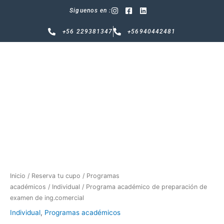
Ir
Siguenos en :
al
contenido
+56 229381347
+56940442481
Programa
académico
de
preparación
de
examen
de
ing.comercial
cantidad
Inicio
/
Reserva tu cupo
/
Programas
académicos
/
Individual
/ Programa académico de preparación de
examen de ing.comercial
Individual
,
Programas académicos