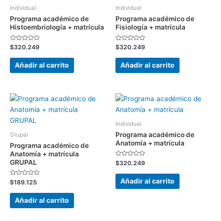
Individual
Individual
Programa académico de
Programa académico de
Histoembriología + matrícula
Fisiología + matrícula
Valorado
Valorado
$
320.249
$
320.249
con
con
0
0
de
de
Añadir al carrito
Añadir al carrito
5
5
Individual
Programa académico de
Grupal
Anatomía + matrícula
Programa académico de
Anatomía + matrícula
GRUPAL
Valorado
$
320.249
con
0
de
Añadir al carrito
Valorado
$
189.125
5
con
0
de
Añadir al carrito
5