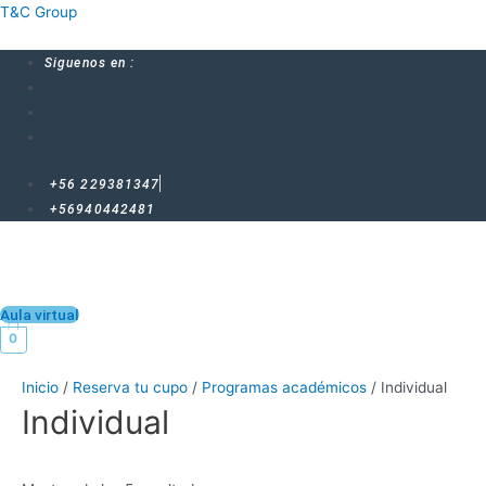
Ir
T&C Group
al
contenido
Siguenos en :
+56 229381347
+56940442481
Menú
Aula virtual
0
Inicio
/
Reserva tu cupo
/
Programas académicos
/ Individual
Individual