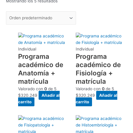
Mostrando los 5 resultados
Individual
Individual
Programa
Programa
académico de
académico de
Anatomía +
Fisiología +
matrícula
matrícula
Valorado con
0
de 5
Valorado con
0
de 5
$
320.249
Añadir al
$
320.249
Añadir al
carrito
carrito