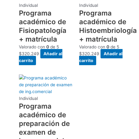
Individual
Individual
Programa
Programa
académico de
académico de
Fisiopatología
Histoembriología
+ matrícula
+ matrícula
Valorado con
0
de 5
Valorado con
0
de 5
$
320.249
Añadir al
$
320.249
Añadir al
carrito
carrito
Individual
Programa
académico de
preparación de
examen de