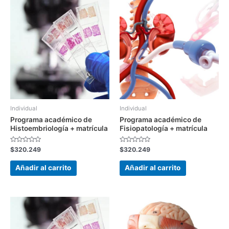
Individual
Individual
Programa académico de
Programa académico de
Histoembriología + matrícula
Fisiopatología + matrícula
Valorado
Valorado
$
320.249
$
320.249
con
con
0
0
de
de
Añadir al carrito
Añadir al carrito
5
5