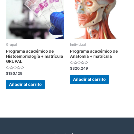
Grupal
Individual
Programa académico de
Programa académico de
Histoembriología + matrícula
Anatomía + matrícula
GRUPAL
Valorado
$
320.249
con
Valorado
$
180.125
0
con
de
Añadir al carrito
0
5
de
Añadir al carrito
5