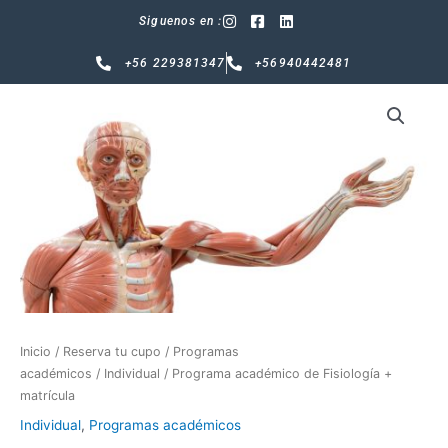
Ir
Siguenos en :
al
contenido
+56 229381347
+56940442481
Programa
académico
de
Fisiología
+
matrícula
cantidad
Inicio
/
Reserva tu cupo
/
Programas
académicos
/
Individual
/ Programa académico de Fisiología +
matrícula
Individual
,
Programas académicos